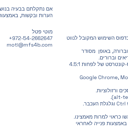
אם נתקלתם בבעיה בנושא
הערות ובקשות, באמצעות 
מוטי פטל
דפוס השימוש המקובל לנווט
972-54-2662647+
moti@mfs4b.com
ברורה, באופן מסודר
אים וברורים.
בהצגה החזותית של טקסט ותמונות-טקסט ישנו יחס-קונטרסט של לפחות 4.5:1
לצפייה בדפדפנים הנפוצים כולל Google Chrome, Mozilla
ם ורזולוציות.
.
שו כראוי למרות מאמצינו.
באמצעות פנייה לאחראי